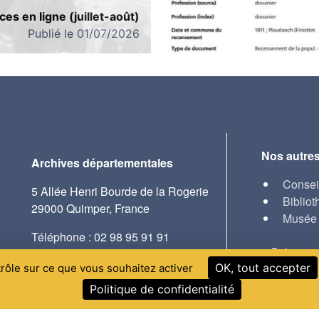
es en ligne (juillet-août)
Publié le 01/07/2026
Nos autres
Archives départementales
Consei
5 Allée Henri Bourde de la Rogerie
Bibliot
29000 Quimper, France
Musée 
Téléphone : 02 98 95 91 91
Suivez-n
OK, tout accepter
trôle sur ce que vous souhaitez activer
Politique de confidentialité
© 2021-2024 AD29 réalisé par Serv