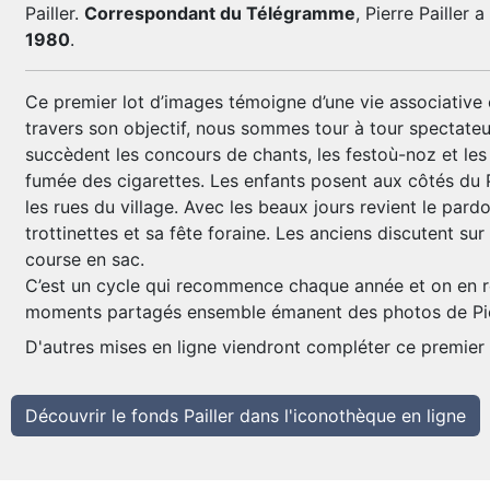
Pailler.
Correspondant du Télégramme
, Pierre Pailler 
1980
.
Ce premier lot d’images témoigne d’une vie associative e
travers son objectif, nous sommes tour à tour spectate
succèdent les concours de chants, les festoù-noz et l
fumée des cigarettes. Les enfants posent aux côtés du P
les rues du village. Avec les beaux jours revient le par
trottinettes et sa fête foraine. Les anciens discutent su
course en sac.
C’est un cycle qui recommence chaque année et on en red
moments partagés ensemble émanent des photos de Pier
D'autres mises en ligne viendront compléter ce premier 
Découvrir le fonds Pailler dans l'iconothèque en ligne