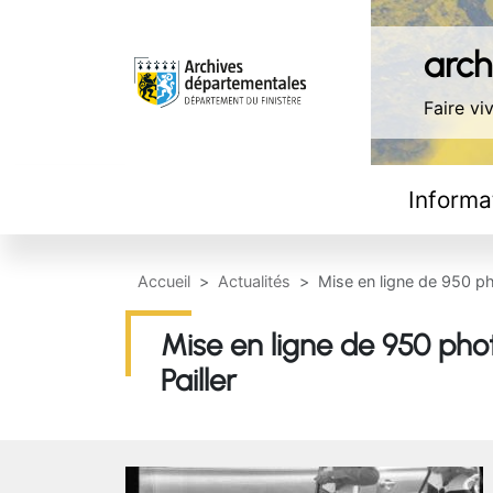
Aller au contenu principal
Panneau de gestion des cookies
archi
Faire viv
Navigation principale
Informa
Accueil
Actualités
Mise en ligne de 950 ph
Mise en ligne de 950 pho
Pailler