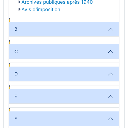
Archives publiques après 1940
Avis d'imposition
B
C
D
E
F