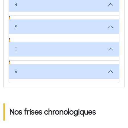
R
S
T
V
Nos frises chronologiques