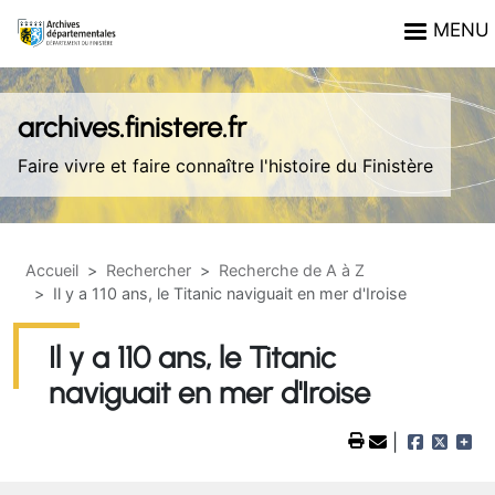
Aller au contenu principal
Panneau de gestion des cookies
MENU
archives.finistere.fr
Faire vivre et faire connaître l'histoire du Finistère
Accueil
Rechercher
Recherche de A à Z
Il y a 110 ans, le Titanic naviguait en mer d'Iroise
Il y a 110 ans, le Titanic
naviguait en mer d'Iroise