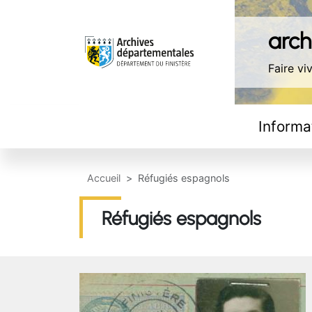
Aller au contenu principal
Panneau de gestion des cookies
archi
Faire viv
Navigation principale
Informa
Accueil
Réfugiés espagnols
Réfugiés espagnols