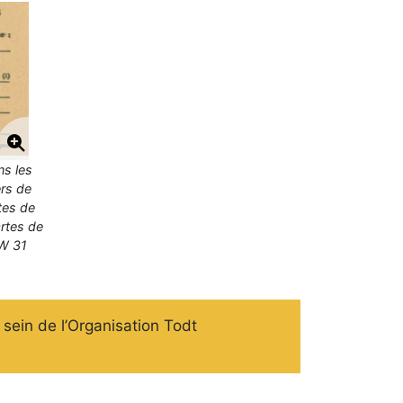
ns les
rs de
tes de
artes de
 W 31
sein de l’Organisation Todt