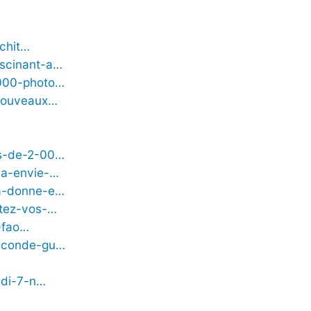
ichit…
ascinant-a…
-000-photo…
-nouveaux…
es-de-2-00…
-a-envie-…
ca-donne-e…
rtez-vos-…
-fao…
seconde-gu…
udi-7-n…