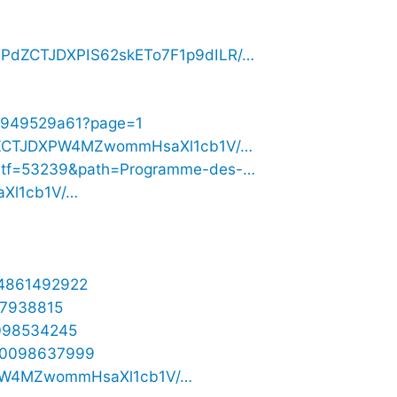
nVTPdZCTJDXPIS62skETo7F1p9dILR/…
3949529a61?page=1
VTPdZCTJDXPW4MZwommHsaXl1cb1V/…
?idtf=53239&path=Programme-des-…
aXl1cb1V/…
724861492922
097938815
0098534245
1720098637999
DXPW4MZwommHsaXl1cb1V/…