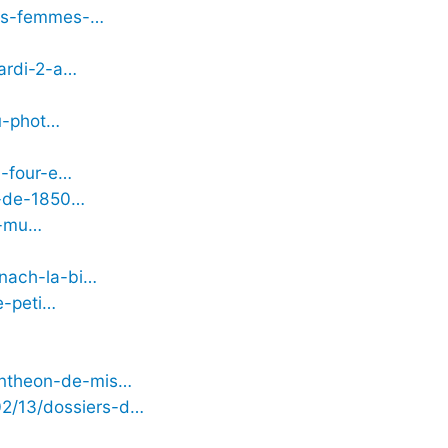
les-femmes-…
ardi-2-a…
du-phot…
u-four-e…
l-de-1850…
e-mu…
snach-la-bi…
e-peti…
pantheon-de-mis…
02/13/dossiers-d…