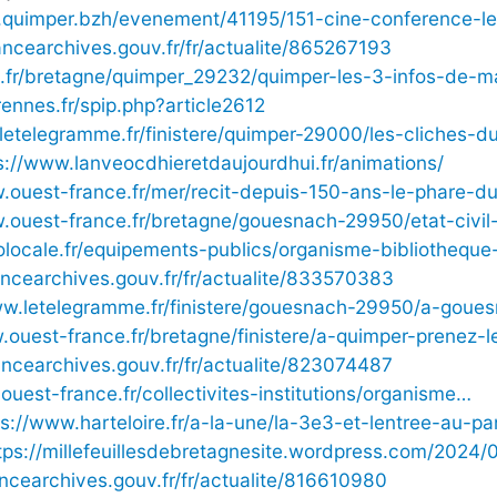
.quimper.bzh/evenement/41195/151-cine-conference-
rancearchives.gouv.fr/fr/actualite/865267193
tu.fr/bretagne/quimper_29232/quimper-les-3-infos-de-m
rennes.fr/spip.php?article2612
letelegramme.fr/finistere/quimper-29000/les-cliches-
s://www.lanveocdhieretdaujourdhui.fr/animations/
.ouest-france.fr/mer/recit-depuis-150-ans-le-phare-d
w.ouest-france.fr/bretagne/gouesnach-29950/etat-civi
folocale.fr/equipements-publics/organisme-bibliothequ
rancearchives.gouv.fr/fr/actualite/833570383
ww.letelegramme.fr/finistere/gouesnach-29950/a-goue
.ouest-france.fr/bretagne/finistere/a-quimper-prenez-l
rancearchives.gouv.fr/fr/actualite/823074487
e.ouest-france.fr/collectivites-institutions/organisme…
ps://www.harteloire.fr/a-la-une/la-3e3-et-lentree-au-
tps://millefeuillesdebretagnesite.wordpress.com/2024/
ancearchives.gouv.fr/fr/actualite/816610980