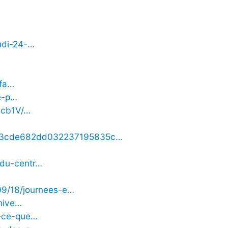
eudi-24-…
-fa…
le-p…
1cb1V/…
a82133cde682dd032237195835c…
-du-centr…
/09/18/journees-e…
chive…
e-ce-que…