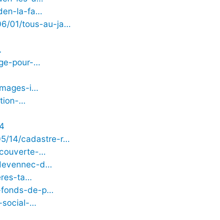
rden-la-fa…
06/01/tous-au-ja…
…
uge-pour-…
-images-i…
ation-…
4
05/14/cadastre-r…
ecouverte-…
andevennec-d…
eres-ta…
x-fonds-de-p…
-social-…