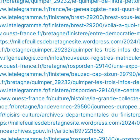
u.fr/bretagne/quimper_29232/le-quimper-de-linda-pett
ww.letelegramme.fr/france/le-genealogiste-nest-quun-
ww.letelegramme.fr/finistere/brest-29200/brest-sous-
ww.letelegramme.fr/finistere/brest-29200/voila-a-quoi
w.ouest-france.fr/bretagne/finistere/entre-democratie
ttps://millefeuillesdebretagnesite.wordpress.com/202
u.fr/bretagne/quimper_29232/quimper-les-trois-infos-d
w.rfgenealogie.com/infos/nouveaux-registres-matricules
w.ouest-france.fr/bretagne/rosporden-29140/une-exp
ww.letelegramme.fr/finistere/beuzec-cap-sizun-29790/
u.fr/bretagne/quimper_29232/quimper-les-trois-infos-d
ww.letelegramme.fr/finistere/rosporden-29140/le-centre
/www.ouest-france.fr/culture/histoire/la-grande-collect
ance.fr/bretagne/landevennec-29560/journees-europee
.fr/loisirs-culture/archives-departementales-du-finiste
tps://millefeuillesdebretagnesite.wordpress.com/2024/0
rancearchives.gouv.fr/fr/article/897221852
ww.letelegramme.fr/finistere/rosporden-29140/a-rospo