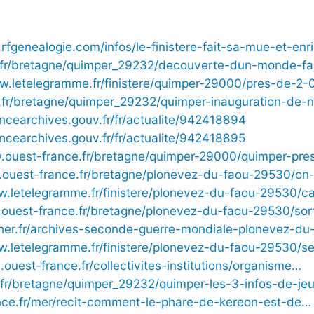
rfgenealogie.com/infos/le-finistere-fait-sa-mue-et-enr
u.fr/bretagne/quimper_29232/decouverte-dun-monde-f
ww.letelegramme.fr/finistere/quimper-29000/pres-de-2
u.fr/bretagne/quimper_29232/quimper-inauguration-de
ancearchives.gouv.fr/fr/actualite/942418894
ancearchives.gouv.fr/fr/actualite/942418895
w.ouest-france.fr/bretagne/quimper-29000/quimper-pr
.ouest-france.fr/bretagne/plonevez-du-faou-29530/on
w.letelegramme.fr/finistere/plonevez-du-faou-29530/
.ouest-france.fr/bretagne/plonevez-du-faou-29530/so
her.fr/archives-seconde-guerre-mondiale-plonevez-du
w.letelegramme.fr/finistere/plonevez-du-faou-29530/
e.ouest-france.fr/collectivites-institutions/organisme…
u.fr/bretagne/quimper_29232/quimper-les-3-infos-de-je
nce.fr/mer/recit-comment-le-phare-de-kereon-est-de…