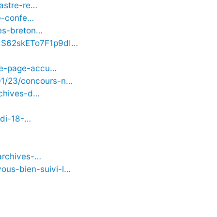
astre-re…
ne-confe…
es-breton…
PIS62skETo7F1p9dI…
lle-page-accu…
/01/23/concours-n…
rchives-d…
udi-18-…
…
archives-…
vous-bien-suivi-l…