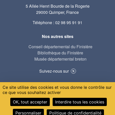
5 Allée Henri Bourde de la Rogerie
29000 Quimper, France
Téléphone : 02 98 95 91 91
Nos autres sites
Conseil départemental du Finistère
Bibliothèque du Finistère
Musée départemental breton
Suivez-nous sur
Ce site utilise des cookies et vous donne le contrôle sur
© 2021-2024 AD29 réalisé par Serval
ce que vous souhaitez activer
Menu Pied de page
Nous contacter
Plan du site
OK, tout accepter
Interdire tous les cookies
Données personnelles
Mentions légales
Accessibilité : non conforme
Gestion des cookies
Personnaliser
Politique de confidentialité