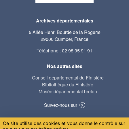
Archives départementales
5 Allée Henri Bourde de la Rogerie
29000 Quimper, France
Téléphone : 02 98 95 91 91
Nos autres sites
Conseil départemental du Finistère
Bibliothèque du Finistère
Musée départemental breton
Suivez-nous sur
Ce site utilise des cookies et vous donne le contrôle sur
© 2021-2024 AD29 réalisé par Serval
ce que vous souhaitez activer